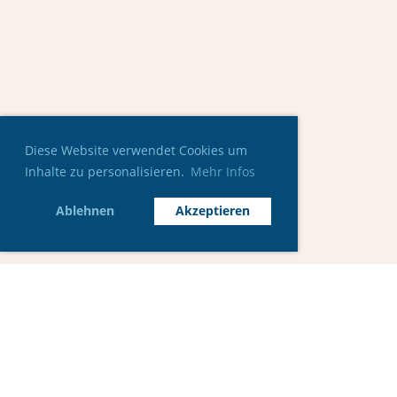
Diese Website verwendet Cookies um
Inhalte zu personalisieren.
Mehr Infos
Ablehnen
Akzeptieren
© Universitäts-Segel-Club Bochum
Erstellt mit ClubDesk Vereinssoftware